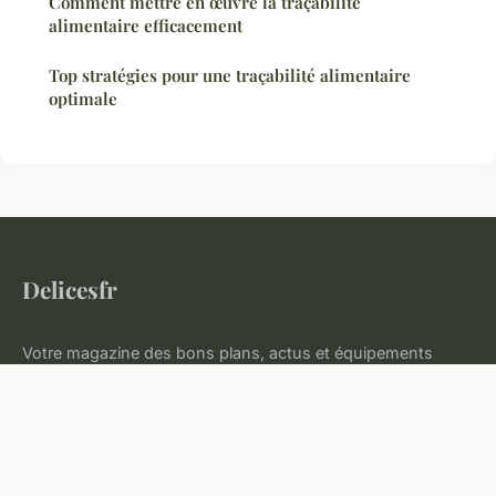
Comment mettre en œuvre la traçabilité
alimentaire efficacement
Top stratégies pour une traçabilité alimentaire
optimale
Delicesfr
Votre magazine des bons plans, actus et équipements
malins
Accueil
Mentions légales
Contact
© 2026 Delicesfr. Tous droits réservés.