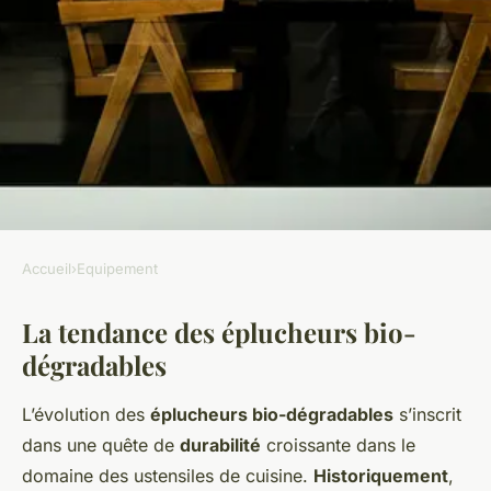
Accueil
›
Equipement
EQUIPEMENT
La tendance des éplucheurs bio-
Les éplucheurs bio-
dégradables
dégradables, une tendance à
suivre
L’évolution des
éplucheurs bio-dégradables
s’inscrit
dans une quête de
durabilité
croissante dans le
Maxime
•
2 janvier 2025
•
6 min de lecture
domaine des ustensiles de cuisine.
Historiquement
,